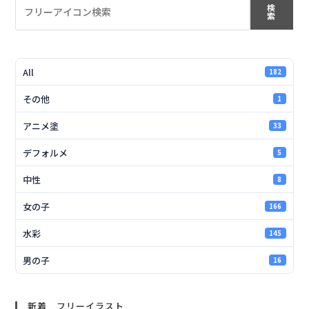
検
索
All
182
その他
1
アニメ塗
33
デフォルメ
5
中性
8
女の子
166
水彩
145
男の子
16
新着 フリーイラスト