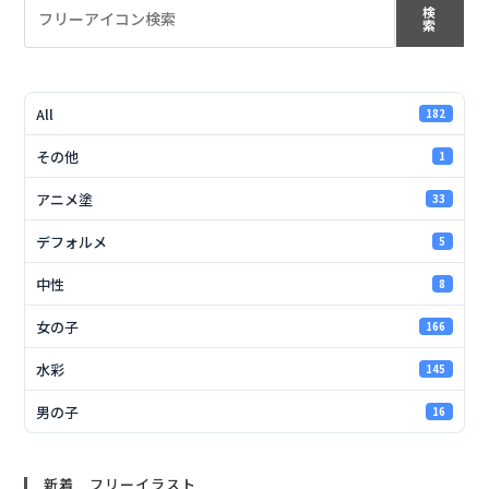
検
索
All
182
その他
1
アニメ塗
33
デフォルメ
5
中性
8
女の子
166
水彩
145
男の子
16
新着 フリーイラスト