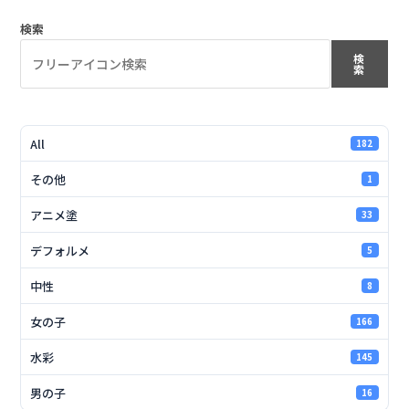
検索
検
索
All
182
その他
1
アニメ塗
33
デフォルメ
5
中性
8
女の子
166
水彩
145
男の子
16