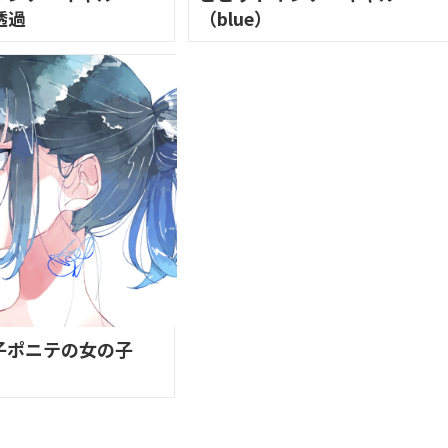
透過
（blue）
子ポニテの女の子