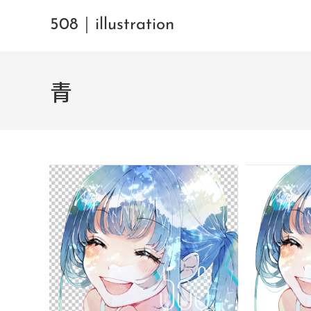
508｜illustration
青