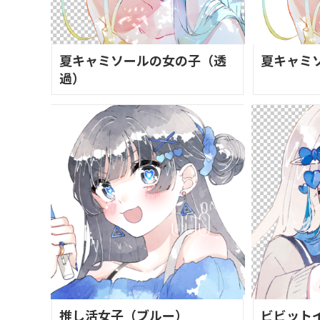
夏キャミソールの女の子（透
夏キャミ
過）
推し活女子（ブルー）
ビビット