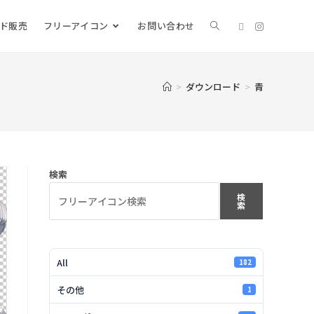
ード販売
フリーアイコン
お問い合わせ
>
ダウンロード
>
青
検索
検
索
All
182
その他
1