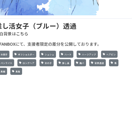
推し活女子（ブルー）透過
白背景は
こちら
FANBOX
にて、支援者限定の差分を公開しております。
お団子
オフショルダー
シュシュ
ハート
ハーフアップ
ヘアピン
ペンライト
ロングヘア
女の子
推し活
痛バ
背景透過
青
黒眼
黒髪