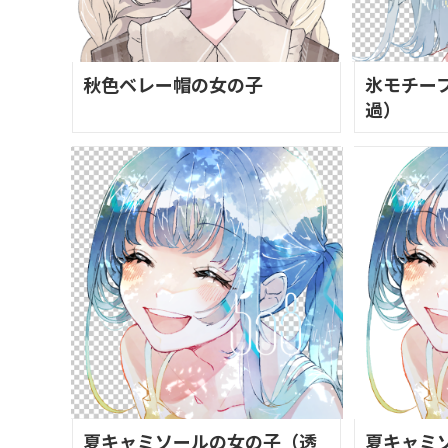
秋色ベレー帽の女の子
氷モチー
過）
夏キャミソールの女の子（透
夏キャミ