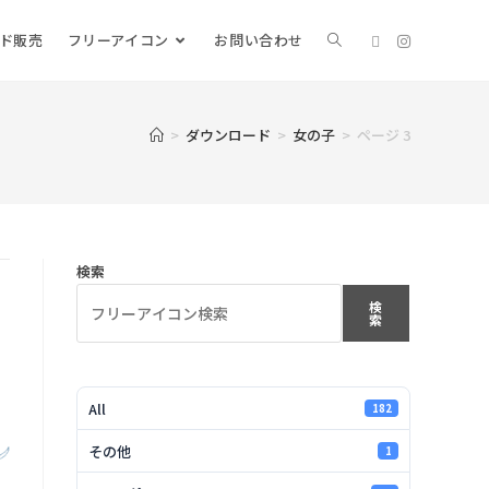
ード販売
フリーアイコン
お問い合わせ
>
ダウンロード
>
女の子
>
ページ 3
検索
検
索
All
182
その他
1