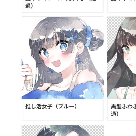
過）
推し活女子（ブルー）
黒髪ふわ
過）