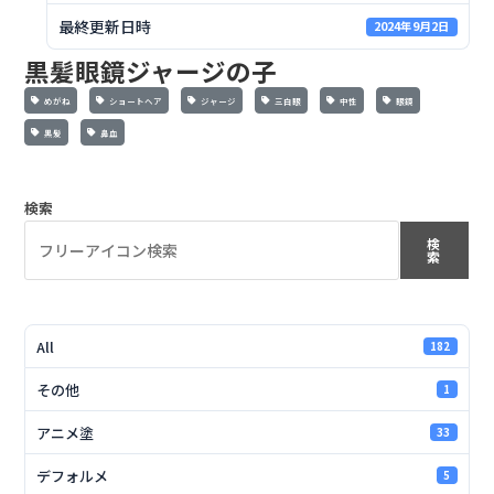
最終更新日時
2024年9月2日
黒髪眼鏡ジャージの子
めがね
ショートヘア
ジャージ
三白眼
中性
眼鏡
黒髪
鼻血
検索
検
索
All
182
その他
1
アニメ塗
33
デフォルメ
5