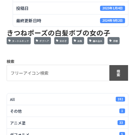
投稿日
2023年1月4日
最終更新日時
2024年9月2日
きつねポーズの白髪ボブの女の子
タートルネック
ボブヘア
女の子
白髪
編み込み
赤眼
検索
検
索
All
182
その他
1
アニメ塗
33
デフォルメ
5